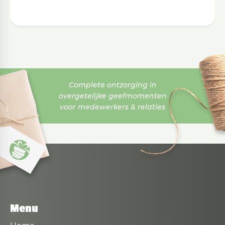
Complete ontzorging in
overgetelijke geefmomenten
voor medewerkers & relaties
Menu