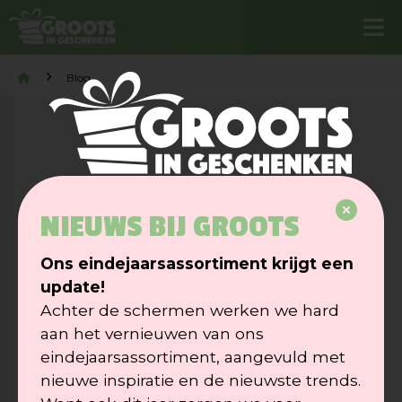
Blog
GROOTS IN GESCHENKEN
Blog
NIEUWS BIJ GROOTS
Ons eindejaarsassortiment krijgt een
Bekijk hieronder de berichten op ons blog.
update!
Achter de schermen werken we hard
aan het vernieuwen van ons
eindejaarsassortiment, aangevuld met
nieuwe inspiratie en de nieuwste trends.
ALLES (7)
GEEFMOMENTEN (3)