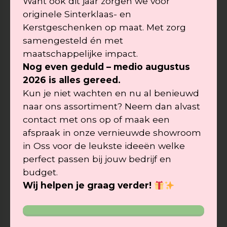
Want ook dit jaar zorgen we voor
originele Sinterklaas- en
NIET GECATEGORISEERD (3)
Kerstgeschenken op maat. Met zorg
samengesteld én met
NIEUWS (1)
maatschappelijke impact.
Nog even geduld – medio augustus
2026 is alles gereed.
Kun je niet wachten en nu al benieuwd
naar ons assortiment? Neem dan alvast
contact met ons op of maak een
afspraak in onze vernieuwde showroom
in
Oss voor de leukste ideeën
welke
perfect passen bij jouw bedrijf en
budget.
Wij helpen je graag verder!