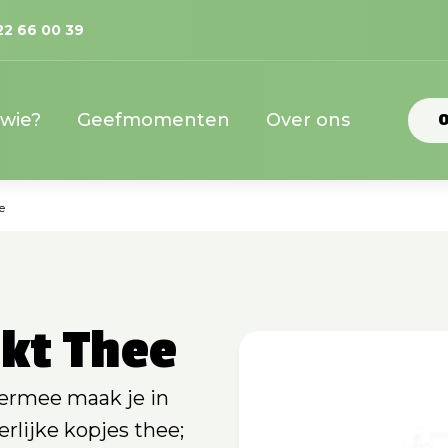
22 66 00 39
 wie?
Geefmomenten
Over ons
O
e
kt Thee
ermee maak je in
rlijke kopjes thee;