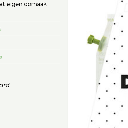
 met eigen opmaak
5
0
ard