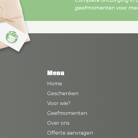
Complete ontzorging in o
geefmomenten voor mede
Menu
Home
Geschenken
Voor wie?
Geefmomenten
Over ons
Offerte aanvragen