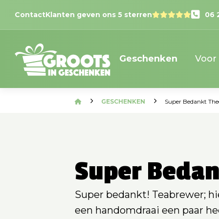
Contact
Klanten geven ons 5 sterren
06 
Geschenken
Voor
GESCHENKEN
Super Bedankt The
Super Bedan
Super bedankt! Teabrewer; hi
een handomdraai een paar hee