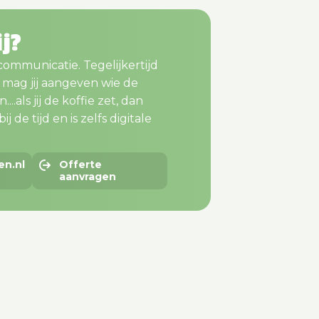
ij?
 communicatie. Tegelijkertijd
m mag jij aangeven wie de
..als jij de koffie zet, dan
j de tijd en is zelfs digitale
en.nl
Offerte
aanvragen