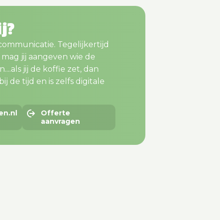
ij?
 communicatie. Tegelijkertijd
m mag jij aangeven wie de
..als jij de koffie zet, dan
j de tijd en is zelfs digitale
en.nl
Offerte
aanvragen