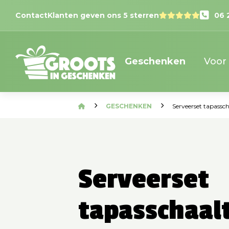
Contact
Klanten geven ons 5 sterren
06 
Geschenken
Voor
GESCHENKEN
Serveerset tapassch
Serveerset
tapasschaal