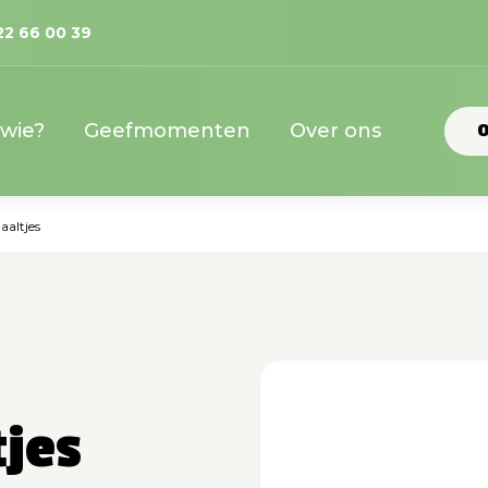
22 66 00 39
 wie?
Geefmomenten
Over ons
O
aaltjes
tjes