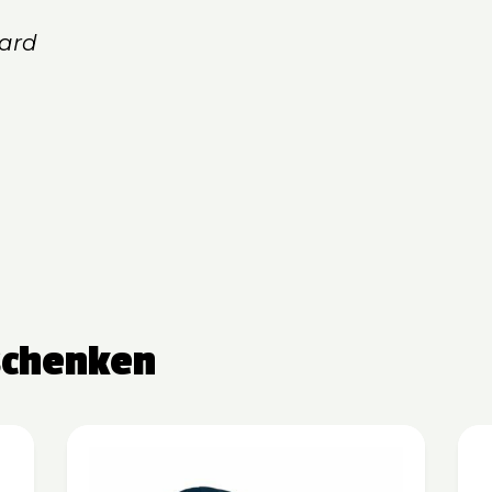
ard
schenken