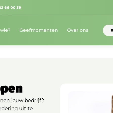
22 66 00 39
 wie?
Geefmomenten
Over ons
O
ppen
nnen jouw bedrijf?
dering uit te