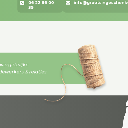
06 22 66 00
info@grootsingeschenk
39
vergetelijke
werkers & relaties