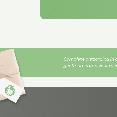
Complete ontzorging in o
geefmomenten voor mede