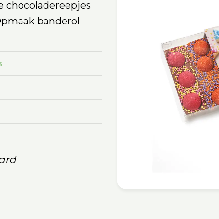
ke chocoladereepjes
Opmaak banderol
5
ard