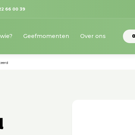
22 66 00 39
 wie?
Geefmomenten
Over ons
O
teerd
d