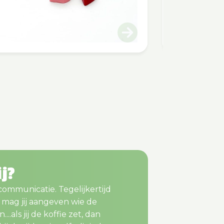
ij?
 communicatie. Tegelijkertijd
m mag jij aangeven wie de
..als jij de koffie zet, dan