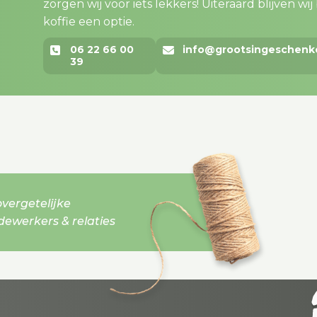
zorgen wij voor iets lekkers! Uiteraard blijven wij bi
koffie een optie.
06 22 66 00
info@grootsingeschenk
39
vergetelijke
werkers & relaties