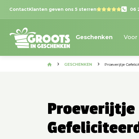
Contact
Klanten geven ons 5 sterren
06 
Geschenken
Voor
GESCHENKEN
Proeverijtje Gefelici
Proeverijtje
Gefeliciteer