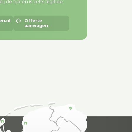
j de tijd en is zelfs digitale
en.nl
Offerte
aanvragen