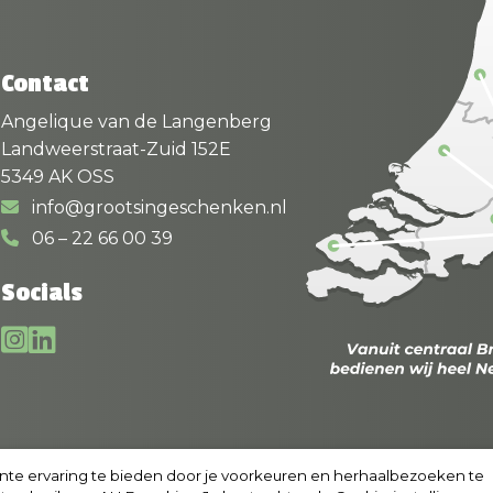
Contact
Angelique van de Langenberg
Landweerstraat-Zuid 152E
5349 AK OSS
info@grootsingeschenken.nl
06 – 22 66 00 39
Socials
nte ervaring te bieden door je voorkeuren en herhaalbezoeken te