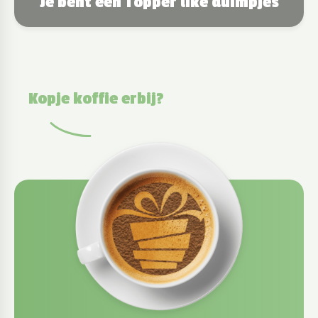
Je bent een Topper like duimpjes
Kopje koffie erbij?