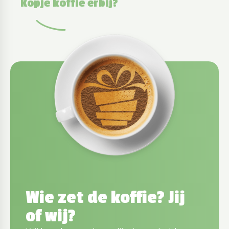
Kopje koffie erbij?
Wie zet de koffie? Jij
of wij?