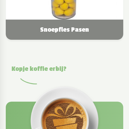
Snoepfles Pasen
Kopje koffie erbij?