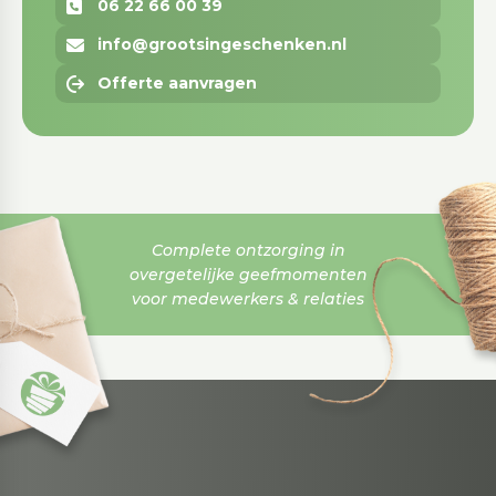
06 22 66 00 39
info@grootsingeschenken.nl
Offerte aanvragen
Complete ontzorging in
overgetelijke geefmomenten
voor medewerkers & relaties