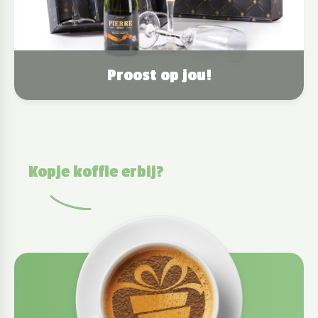
Proost op jou!
Kopje koffie erbij?