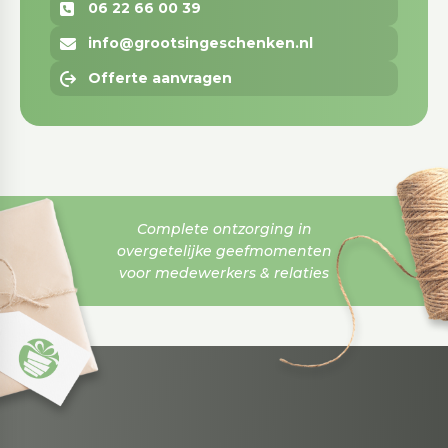
06 22 66 00 39
info@grootsingeschenken.nl
Offerte aanvragen
Complete ontzorging in
overgetelijke geefmomenten
voor medewerkers & relaties