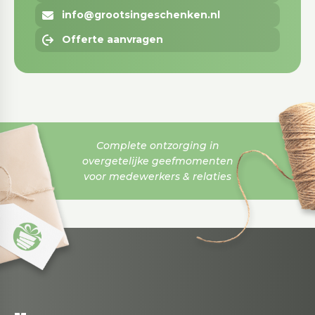
info@grootsingeschenken.nl
Offerte aanvragen
Complete ontzorging in
overgetelijke geefmomenten
voor medewerkers & relaties