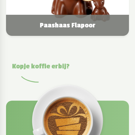
Paashaas Flapoor
Kopje koffie erbij?