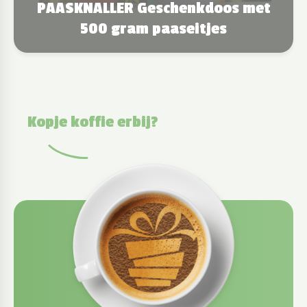
PAASKNALLER Geschenkdoos met
500 gram paaseitjes
Kopje koffie erbij?