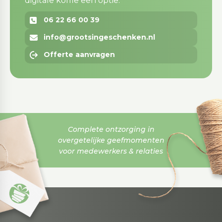
digitale koffie een optie.
06 22 66 00 39
info@grootsingeschenken.nl
Offerte aanvragen
Complete ontzorging in
overgetelijke geefmomenten
voor medewerkers & relaties