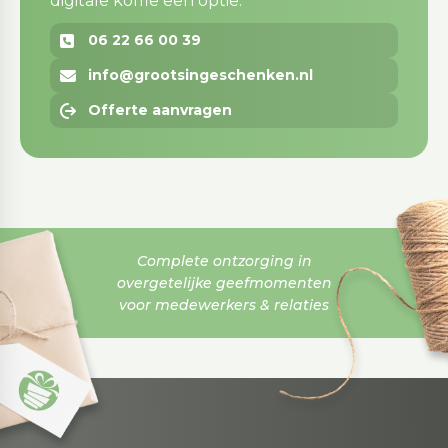
digitale koffie een optie.
06 22 66 00 39
info@grootsingeschenken.nl
Offerte aanvragen
Complete ontzorging in
overgetelijke geefmomenten
voor medewerkers & relaties