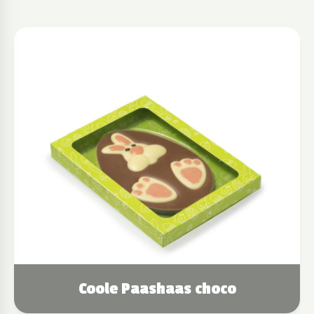
Coole Paashaas choco