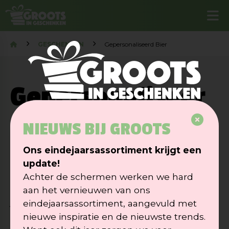
GESCHENKEN
Gepersonaliseerd Bier
Gepersonaliseer
d Bier
NIEUWS BIJ GROOTS
Ons eindejaarsassortiment krijgt een
Zoek je een verrassend biertje voor jouw
update!
bedrijf met een persoonlijk tintje?
Achter de schermen werken we hard
Kies dan voor onze speciaalbiertjes met
aan het vernieuwen van ons
jouw eigen gepersonaliseerd bieretiket.
eindejaarsassortiment, aangevuld met
nieuwe inspiratie en de nieuwste trends.
Verkrijgbaar in diverse verschillende