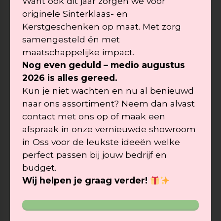
Want ook dit jaar zorgen we voor
smaken (passend bij jouw geefmoment),
originele Sinterklaas- en
33 cl en grote flessen van 75 cl en we
Kerstgeschenken op maat. Met zorg
werken samen met diverse (lokale)
samengesteld én met
brouwerijen. Al mogelijk vanaf 2 dozen
maatschappelijke impact.
Nog even geduld – medio augustus
(48 stuks).
2026 is alles gereed.
Zo zorg je voor hét echte
Kun je niet wachten en nu al benieuwd
verrassingseffect, een hoge
naar ons assortiment? Neem dan alvast
attentiewaarde, persoonlijke waardering
contact met ons op of maak een
afspraak in onze vernieuwde showroom
of originele promotie van je merk.
in
Oss voor de leukste ideeën
welke
Je kunt ervoor kiezen zelf het bieretiket
perfect passen bij jouw bedrijf en
te ontwerpen aan de hand van de door
budget.
ons aan te leveren template. Liever
Wij helpen je graag verder!
geheel ontzorgd worden? We ontvangen
graag je wensen