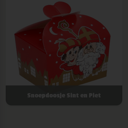
Snoepdoosje Sint en Piet