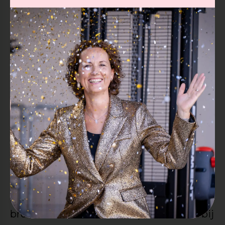
(tekst/boodschap/afbeelding etc.) en je
bedrijfslogo, onze DTP-er gaat meteen
enthousiast voor je aan de slag en maakt
graag een proefdruk voor je.
Opties: de biertjes zijn zowel leverbaar in
dozen van 24 stuks, een
(gepersonaliseerde)
geschenkverpakking, houten biertray
(evt. incl. glas/glazen/bieropener) of met
een mooie aanvulling zoals b.v. een
puntje kaas, worst, pindamix etc..
Voor grotere aantallen is het ook
mogelijk een eigen bier te laten
brouwen. Uiteraard hoort proeven ook bij