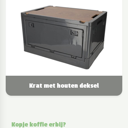
Krat met houten deksel
Kopje koffie erbij?