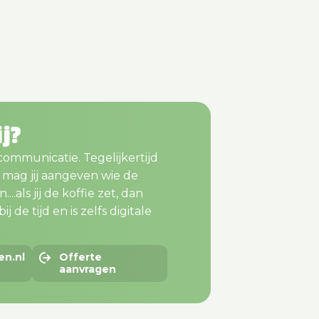
ij?
 communicatie. Tegelijkertijd
m mag jij aangeven wie de
..als jij de koffie zet, dan
j de tijd en is zelfs digitale
en.nl
Offerte
aanvragen