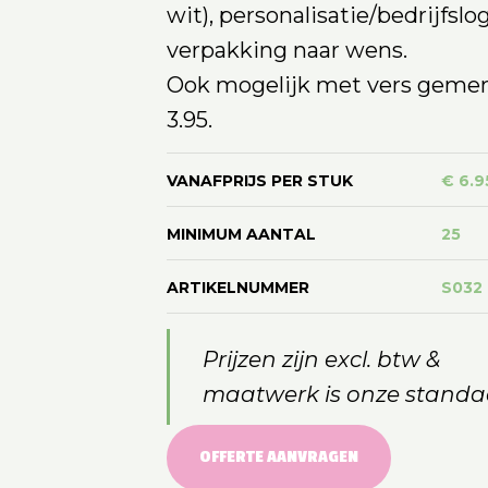
wit), personalisatie/bedrijfslo
verpakking naar wens.
Ook mogelijk met vers geme
3.95.
VANAFPRIJS PER STUK
€ 6.9
MINIMUM AANTAL
25
ARTIKELNUMMER
S032
Prijzen zijn excl. btw &
maatwerk is onze standa
OFFERTE AANVRAGEN