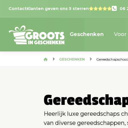
Contact
Klanten geven ons 5 sterren
06 
Geschenken
Voor
GESCHENKEN
Gereedschapschoco
Gereedschap
Heerlijk luxe gereedschaps ch
van diverse gereedschappen, 