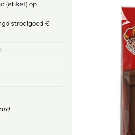
go (etiket) op
ngd strooigoed €
5
ard