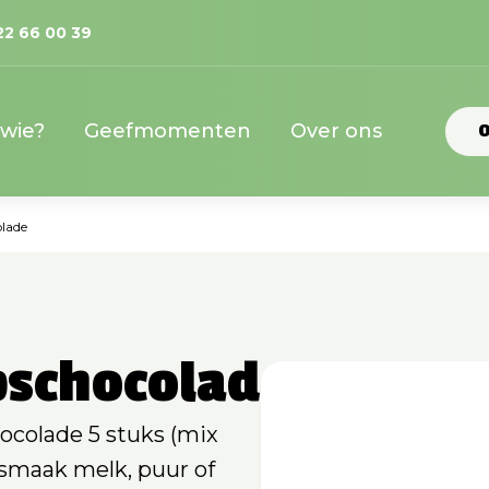
22 66 00 39
 wie?
Geefmomenten
Over ons
O
lade
schocolade
ocolade 5 stuks (mix
smaak melk, puur of