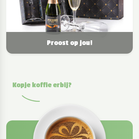
Proost op jou!
Kopje koffie erbij?