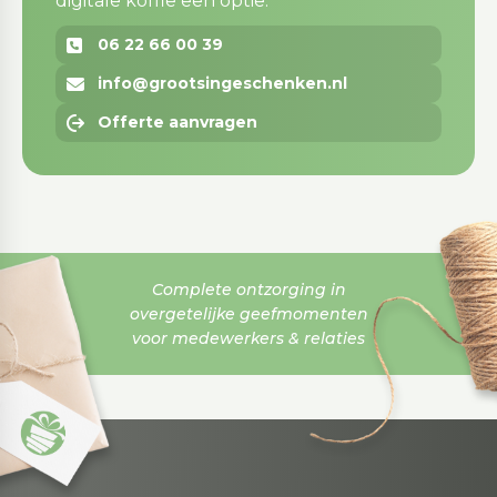
digitale koffie een optie.
06 22 66 00 39
info@grootsingeschenken.nl
Offerte aanvragen
Complete ontzorging in
overgetelijke geefmomenten
voor medewerkers & relaties