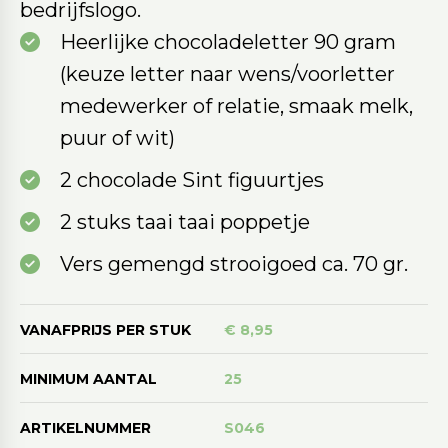
bedrijfslogo.
Heerlijke chocoladeletter 90 gram
(keuze letter naar wens/voorletter
medewerker of relatie, smaak melk,
puur of wit)
2 chocolade Sint figuurtjes
2 stuks taai taai poppetje
Vers gemengd strooigoed ca. 70 gr.
VANAFPRIJS PER STUK
€ 8,95
MINIMUM AANTAL
25
ARTIKELNUMMER
S046