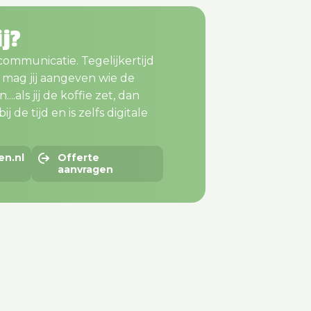
ij?
 communicatie. Tegelijkertijd
m mag jij aangeven wie de
..als jij de koffie zet, dan
j de tijd en is zelfs digitale
en.nl
Offerte
aanvragen