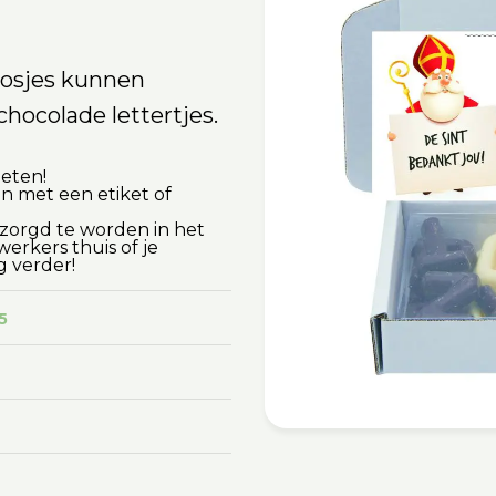
oosjes kunnen
hocolade lettertjes.
ieten!
en met een etiket of
tzorgd te worden in het
rkers thuis of je
g verder!
5