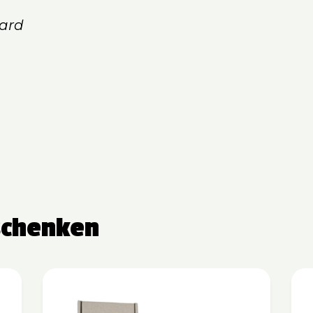
ard
schenken