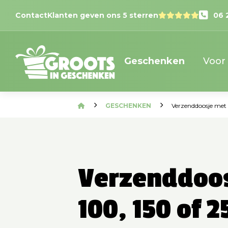
Contact
Klanten geven ons 5 sterren
06 
Geschenken
Voor
GESCHENKEN
Verzenddoosje met 
Verzenddoo
100, 150 of 2