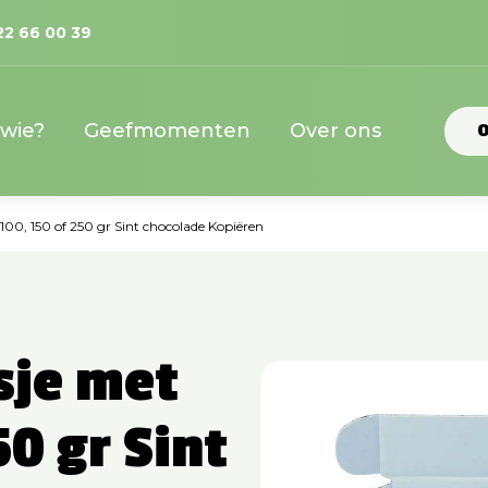
22 66 00 39
 wie?
Geefmomenten
Over ons
O
100, 150 of 250 gr Sint chocolade Kopiëren
sje met
50 gr Sint