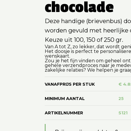
chocolade
Deze handige (brievenbus) d
worden gevuld met heerlijke c
Keuze uit 100, 150 of 250 gr.
Van A tot Z, zo lekker, dat wordt gen
Het doosje is perfect te personaliser
wenskaart.
Zou je het fijn vinden om geheel on
gehele verzendproces naar je medewe
zakelijke relaties? We helpen je graa
VANAFPRIJS PER STUK
€ 4.8
MINIMUM AANTAL
25
ARTIKELNUMMER
S121