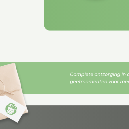
Complete ontzorging in o
geefmomenten voor mede