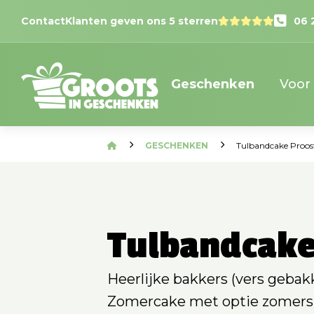
Contact
Klanten geven ons 5 sterren
06 
Geschenken
Voor
GESCHENKEN
Tulbandcake Proos
Tulbandcake
Heerlijke bakkers (vers gebak
Zomercake met optie zomers d