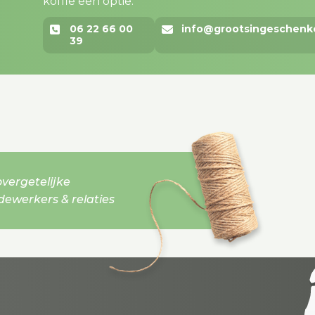
koffie een optie.
06 22 66 00
info@grootsingeschenk
39
vergetelijke
werkers & relaties