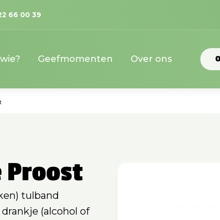
22 66 00 39
 wie?
Geefmomenten
Over ons
O
t
 Proost
ken) tulband
rankje (alcohol of