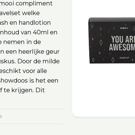
 mooi compliment
avelset welke
sh en handlotion
 inhoud van 40ml en
te nemen in de
n een heerlijke geur
uskus. Door de milde
eschikt voor alle
showdoos is het een
 te krijgen. Dit
0