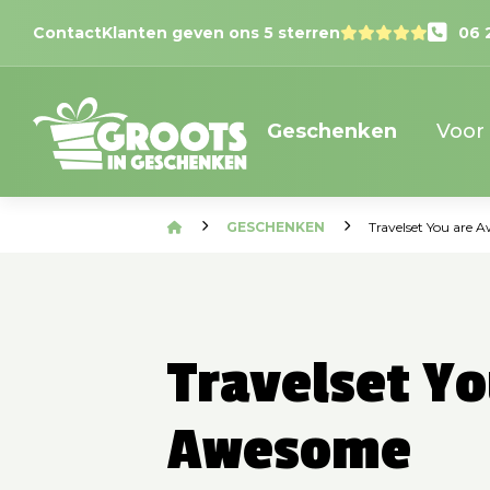
Contact
Klanten geven ons 5 sterren
06 
Geschenken
Voor
GESCHENKEN
Travelset You are
Travelset Yo
Awesome