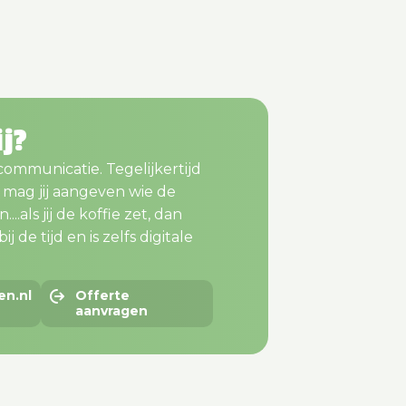
ij?
 communicatie. Tegelijkertijd
m mag jij aangeven wie de
..als jij de koffie zet, dan
j de tijd en is zelfs digitale
en.nl
Offerte
aanvragen