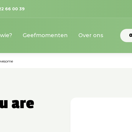
22 66 00 39
 wie?
Geefmomenten
Over ons
O
 Awesome
u are