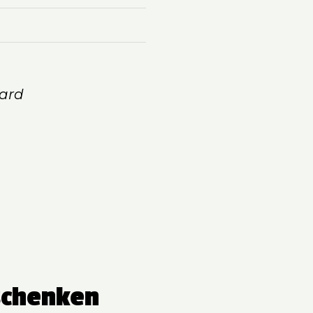
ard
schenken