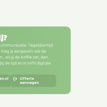
ij?
 communicatie. Tegelijkertijd
m mag jij aangeven wie de
..als jij de koffie zet, dan
j de tijd en is zelfs digitale
en.nl
Offerte
aanvragen