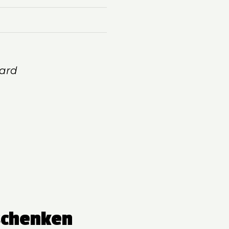
ard
schenken