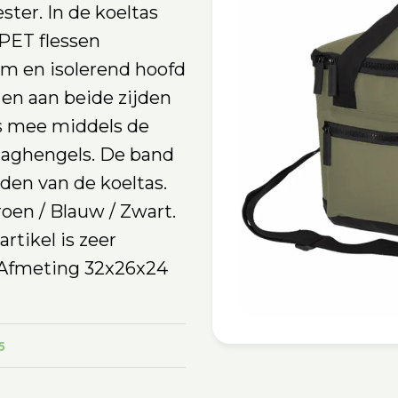
ter. In de koeltas
 PET flessen
im en isolerend hoofd
en aan beide zijden
s mee middels de
raaghengels. De band
den van de koeltas.
roen / Blauw / Zwart.
artikel is zeer
. Afmeting 32x26x24
5