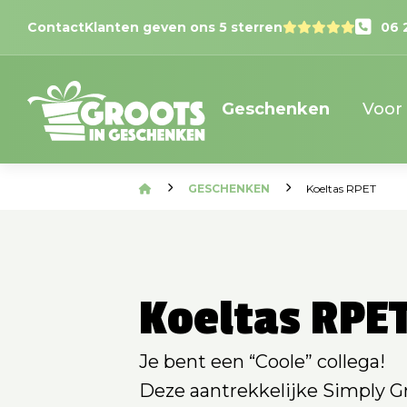
Contact
Klanten geven ons 5 sterren
06 
Geschenken
Voor
GESCHENKEN
Koeltas RPET
Koeltas RPE
Je bent een “Coole” collega!
Deze aantrekkelijke Simply Gr