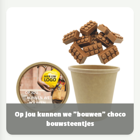
Op jou kunnen we "bouwen" choco
bouwsteentjes