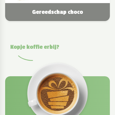
Gereedschap choco
Kopje koffie erbij?