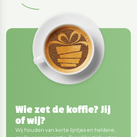
Wie zet de koffie? Jij
of wij?
Wij houden van korte lijntjes en heldere,