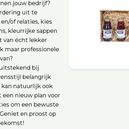
nnen jouw bedrijf?
dering uit te
n/of relaties, kies
ms, kleurrijke sappen
 van écht lekker
jk maar professionele
 van?
itstekend bij
nsstijl belangrijk
kan natuurlijk ook
t een nieuw plan voor
ties om een bewuste
. Geniet en proost op
oekomst!