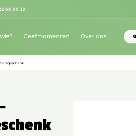
22 66 00 39
 wie?
Geefmomenten
Over ons
O
iteitsgeschenk
-
eschenk