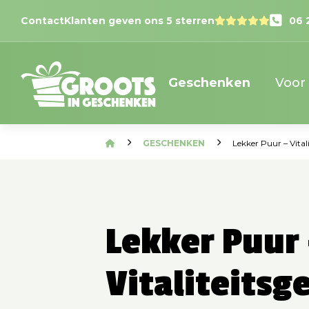
Contact
Klanten geven ons 5 sterren
06 
Geschenken
Voor
GESCHENKEN
Lekker Puur – Vital
Lekker Puur 
Vitaliteitsg