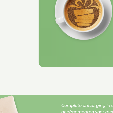
Complete ontzorging in o
geefmomenten voor mede