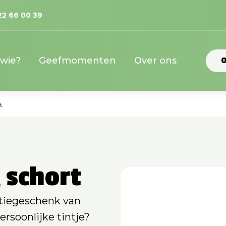
22 66 00 39
 wie?
Geefmomenten
Over ons
O
t
 schort
atiegeschenk van
rsoonlijke tintje?