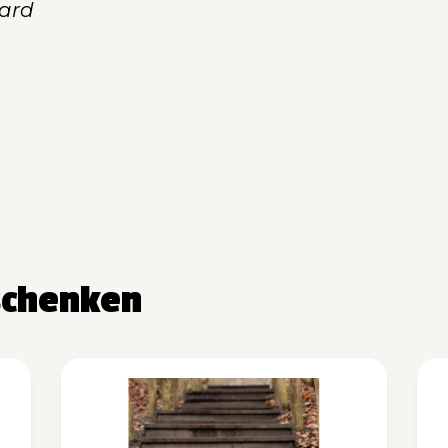
ard
schenken