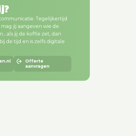
ij?
 communicatie. Tegelijkertijd
m mag jij aangeven wie de
..als jij de koffie zet, dan
j de tijd en is zelfs digitale
en.nl
Offerte
aanvragen