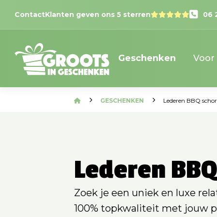
Contact
Klanten geven ons 5 sterren
06 
Geschenken
Voor
GESCHENKEN
Lederen BBQ schor
Lederen BBQ
Zoek je een uniek en luxe rel
100% topkwaliteit met jouw pe