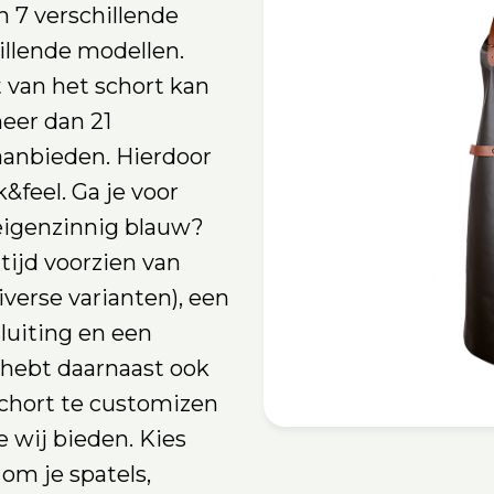
n 7 verschillende
illende modellen.
t van het schort kan
eer dan 21
aanbieden. Hierdoor
k&feel. Ga je voor
 eigenzinnig blauw?
ltijd voorzien van
iverse varianten), een
luiting en een
 hebt daarnaast ook
schort te customizen
e wij bieden. Kies
om je spatels,