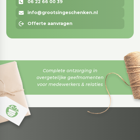
06 22 66 00 39
info@grootsingeschenken.nl
Offerte aanvragen
Complete ontzorging in
overgetelijke geefmomenten
voor medewerkers & relaties