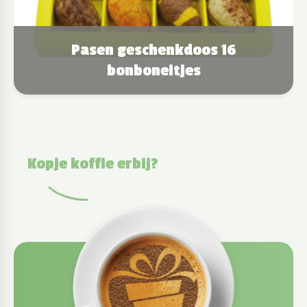
Pasen geschenkdoos 16
bonboneitjes
Kopje koffie erbij?