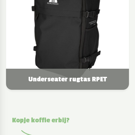
Underseater rugtas RPET
Kopje koffie erbij?