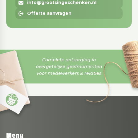
info@grootsingeschenken.nl
Offerte aanvragen
Complete ontzorging in
overgetelijke geefmomenten
voor medewerkers & relaties
Menu