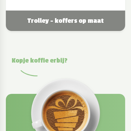
Trolley - koffers op maat
Kopje koffie erbij?