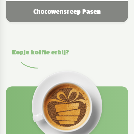
Chocowensreep Pasen
Kopje koffie erbij?