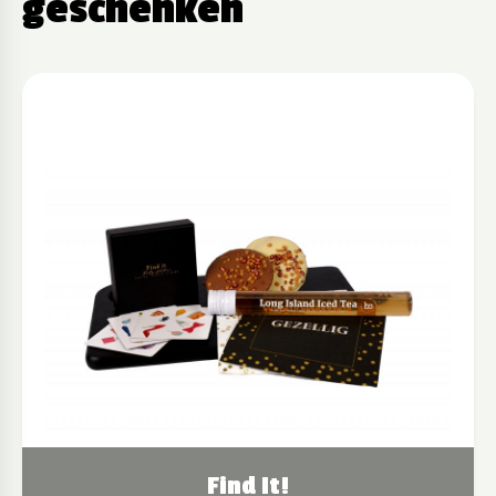
geschenken
Find It!