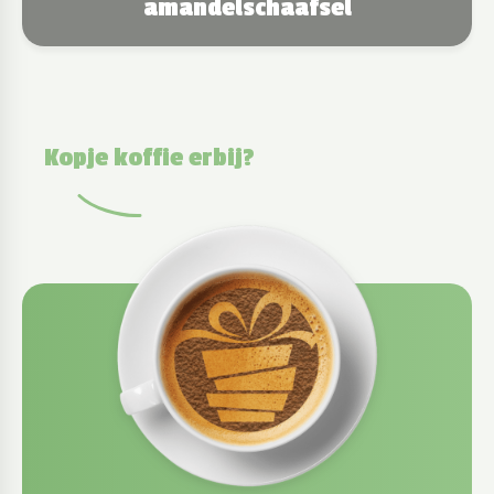
amandelschaafsel
Kopje koffie erbij?