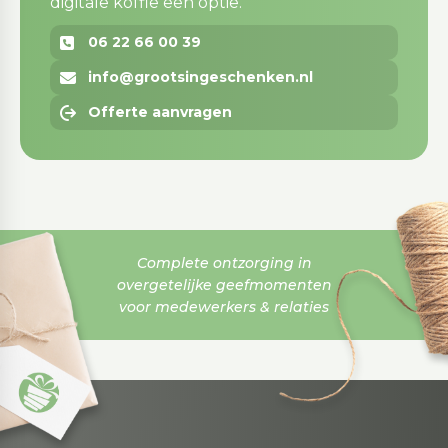
digitale koffie een optie.
06 22 66 00 39
info@grootsingeschenken.nl
Offerte aanvragen
Complete ontzorging in
overgetelijke geefmomenten
voor medewerkers & relaties